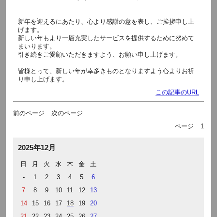
新年を迎えるにあたり、心より感謝の意を表し、ご挨拶申し上
げます。
新しい年もより一層充実したサービスを提供するために努めて
まいります。
引き続きご愛顧いただきますよう、お願い申し上げます。
皆様とって、新しい年が幸多きものとなりますよう心よりお祈
り申し上げます。
この記事のURL
前のページ
次のページ
ページ
1
2025年12月
日
月
火
水
木
金
土
-
1
2
3
4
5
6
7
8
9
10
11
12
13
14
15
16
17
18
19
20
21
22
23
24
25
26
27